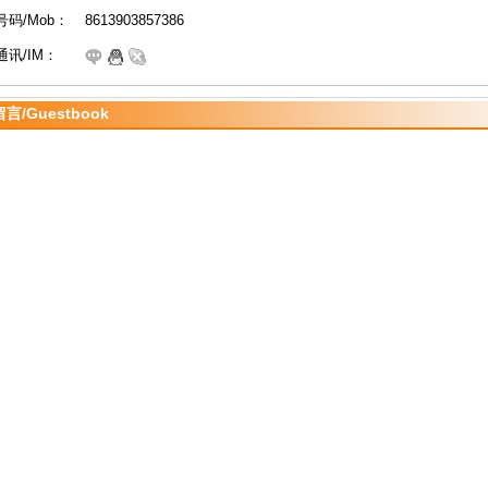
码/Mob：
8613903857386
讯/IM：
言/Guestbook