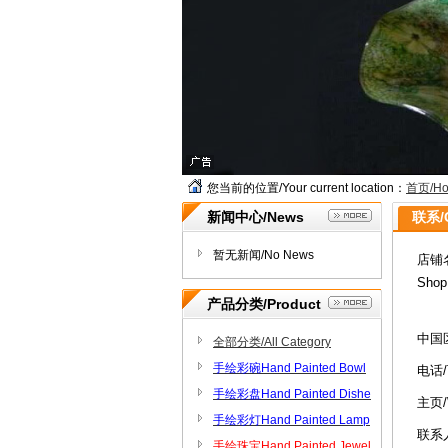
您当前的位置/Your current location：
首页/H
新闻中心/News
联系/C
暂无新闻/No News
店铺
Sho
产品分类/Product
中国
全部分类/All Category
手绘彩碗Hand Painted Bowl
电话/
s
手绘彩盘Hand Painted Dishe
主页/
s
手绘彩灯Hand Painted Lamp
联系人
s
手绘珠宝Hand Painted Jewel