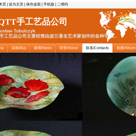
本页
|
设为主页
|
保存桌面
|
手机版
|
二维码
QTT手工艺品公司
osław Tobolczyk
T手工艺品公司主要经营由波兰著名艺术家创作的各种手工...
na
采购/Buy
新闻/News
荣誉/Honor
联系/Contacts
相册/Album