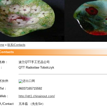
ome
»
联系/Contacts
ontacts
名称：
波兰QTT手工艺品公司
p：
QTT Radosław Tobolczyk
区伙伴:
进出口网
Tel：
86037165715592
Web：
http://qtt1.chinainout.com/
/Contact
亢丰磊 （先生Sir）