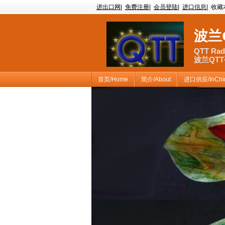
进出口网
|
免费注册
|
会员登陆
|
进口信息
|
收藏
波兰
QTT Rad
波兰QT
首页/Home
简介/About
进口供应/InChi