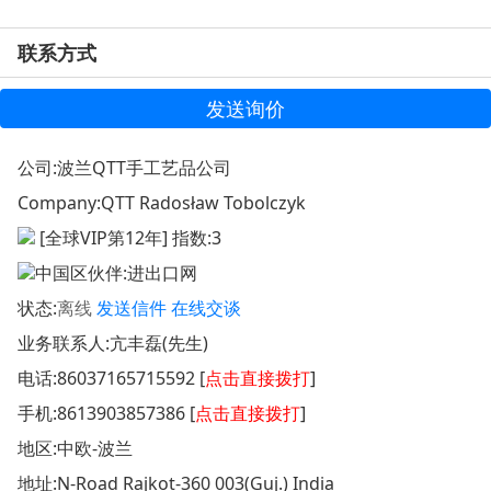
联系方式
发送询价
公司:
波兰QTT手工艺品公司
Company:
QTT Radosław Tobolczyk
[全球VIP第12年] 指数:3
中国区伙伴:
进出口网
状态:
离线
发送信件
在线交谈
业务联系人:亢丰磊(先生)
电话:
86037165715592 [
点击直接拨打
]
手机:
8613903857386 [
点击直接拨打
]
地区:中欧-波兰
地址:
N-Road Rajkot-360 003(Guj.) India